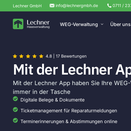
info@lechnergmbh.de
0711 / 23
Lechner GmbH
WEG-Verwaltung
Über uns
WEG-Verwaltung Stuttgart
4.8 | 17 Bewertungen
WEG-Verwaltung Esslingen
Mit der Lechner A
WEG-Verwaltung Böblingen
WEG-Verwaltung Fellbach
Mit der Lechner App haben Sie Ihre WEG
immer in der Tasche
WEG-Verwaltung Sindelfingen
Digitale Belege & Dokumente
WEG-Verwaltung Waiblingen
Ticketmanagement für Reparaturmeldungen
WEG-Verwaltung Winnenden
Terminerinnerungen & Abstimmungen online