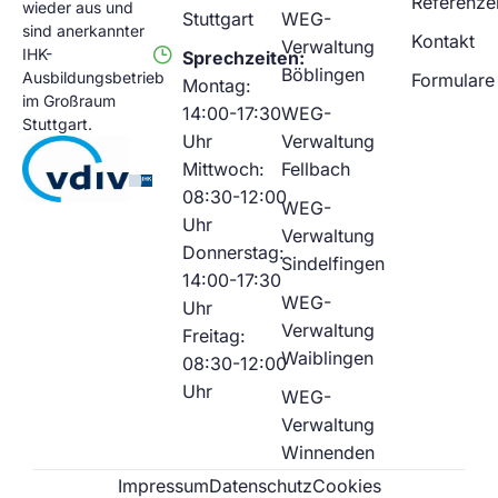
Referenze
wieder aus und
Stuttgart
WEG-
sind anerkannter
Kontakt
Verwaltung
IHK-
Sprechzeiten:
Böblingen
Ausbildungsbetrieb
Formulare
Montag:
im Großraum
14:00-17:30
WEG-
Stuttgart.
Uhr
Verwaltung
Mittwoch:
Fellbach
08:30-12:00
WEG-
Uhr
Verwaltung
Donnerstag:
Sindelfingen
14:00-17:30
WEG-
Uhr
Verwaltung
Freitag:
Waiblingen
08:30-12:00
Uhr
WEG-
Verwaltung
Winnenden
Impressum
Datenschutz
Cookies