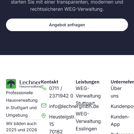
starten Sie mit einer transparenten, modernen und
rechtssicheren WEG-Verwaltung.
Angebot anfragen
Kontakt
Leistungen
Unterneh
0711 /
WEG-
Über
Professionelle
2371942 0
Verwaltung
uns
Hausverwaltung
Stuttgart
info@lechnergmbh.de
Kundenpor
in Stuttgart und
WEG-
Umgebung
Heusteigstr.
Kunden-
Verwaltung
Wir bilden auch
15
App
Esslingen
2025 und 2026
70182