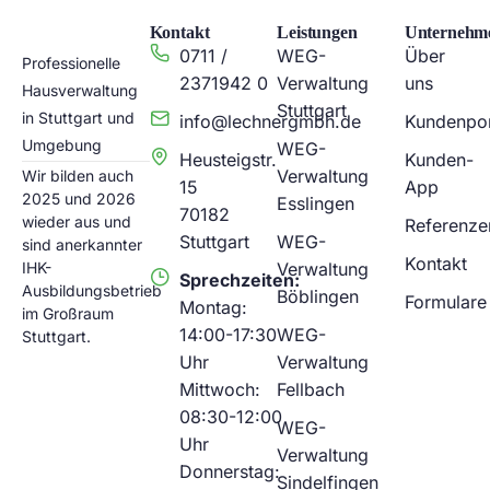
Kontakt
Leistungen
Unternehm
0711 /
WEG-
Über
Professionelle
2371942 0
Verwaltung
uns
Hausverwaltung
Stuttgart
in Stuttgart und
info@lechnergmbh.de
Kundenpor
Umgebung
WEG-
Heusteigstr.
Kunden-
Verwaltung
Wir bilden auch
15
App
2025 und 2026
Esslingen
70182
wieder aus und
Referenze
Stuttgart
WEG-
sind anerkannter
Kontakt
IHK-
Verwaltung
Sprechzeiten:
Ausbildungsbetrieb
Böblingen
Formulare
Montag:
im Großraum
14:00-17:30
WEG-
Stuttgart.
Uhr
Verwaltung
Mittwoch:
Fellbach
08:30-12:00
WEG-
Uhr
Verwaltung
Donnerstag:
Sindelfingen